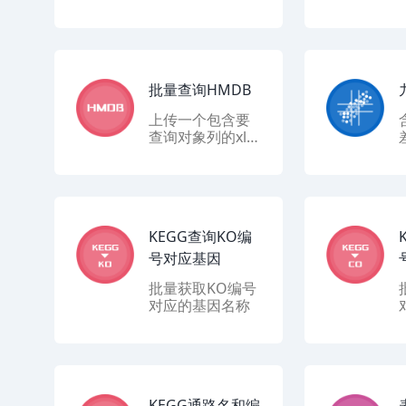
督的判别分析统
计方法。该方法
运用偏最小二乘
回归建立表达量
与样品类别之间
的关系模型，来
批量查询HMDB
实现对样品类别
上传一个包含要
的预测。
查询对象列的xlsx
表，返回HMDB
数据库中对应的
化合物信息
KEGG查询KO编
号对应基因
批量获取KO编号
对应的基因名称
KEGG通路名和编