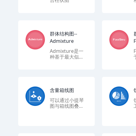
合柱状图
群体结构图--
Admixture
F
Admixture是一
种基于最大似然
估计（Maximum
（
Likelihood Estim
ation）的高效群
体结构分析方
法，通过最小化
含量箱线图
交叉验证误差（C
ross-validation
可以通过小提琴
Error）准确确定
图与箱线图叠加,
最佳群体数目（K
查看组间是否显
值）。该方法快
著。
速、精准，特别
适合大规模基因
组数据分析。