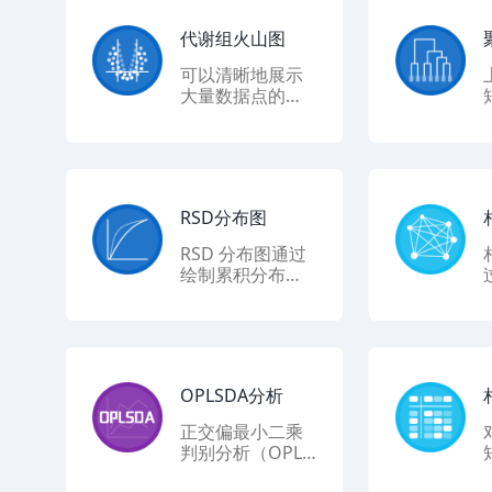
代谢组火山图
可以清晰地展示
大量数据点的变
化幅度,显著性水
平以及VIP值,适
用于代谢组。
RSD分布图
RSD 分布图通过
绘制累积分布函
数（CDF）来展
示 RSD 值的分布
情况。这种图形
能够帮助我们直
观地了解样本中
OPLSDA分析
RSD 值的分布趋
势，识别出高 RS
正交偏最小二乘
D 值的异常值，
判别分析（OPLS
从而为数据质量
-DA）是一种有监
评估提供依据。